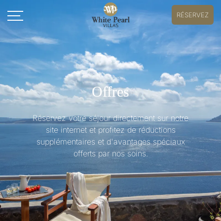
RÉSERVEZ
Offres
Réservez votre séjour directement sur notre
site internet et profitez de réductions
supplémentaires et d'avantages spéciaux
offerts par nos soins.